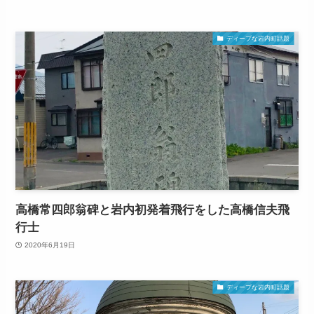
ディープな岩内町話題
高橋常四郎翁碑と岩内初発着飛行をした高橋信夫飛
行士
2020年6月19日
ディープな岩内町話題